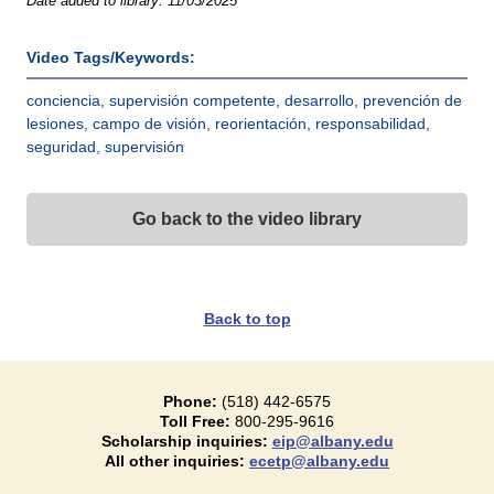
Date added to library:
11/03/2025
Video Tags/Keywords:
conciencia, supervisión competente, desarrollo, prevención de
lesiones, campo de visión, reorientación, responsabilidad,
seguridad, supervisión
Go back to the video library
Back to top
Phone:
(518) 442-6575
Toll Free:
800-295-9616
Scholarship inquiries:
eip@albany.edu
All other inquiries:
ecetp@albany.edu