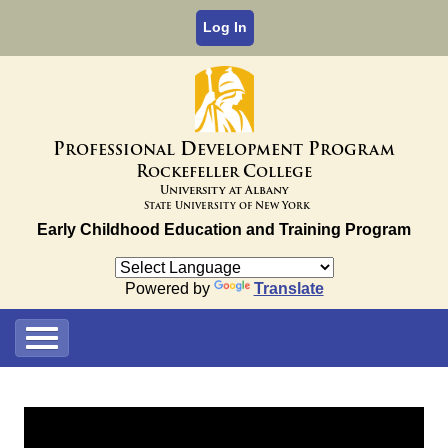
Log In
P
D
P
rofessional
evelopment
rogram
R
C
ockefeller
ollege
University at Albany
State University of New York
Early Childhood Education and Training Program
Powered by
Translate